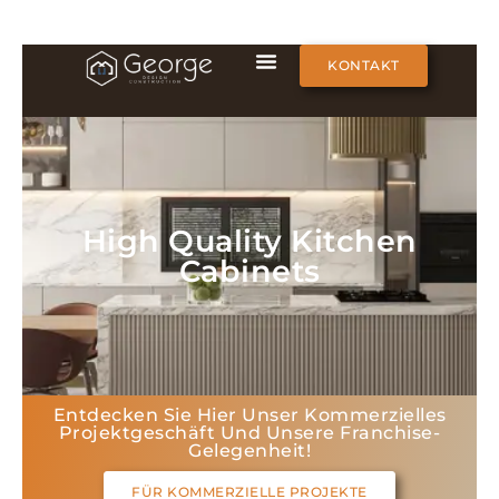
KONTAKT
High Quality Kitchen
Cabinets
Entdecken Sie Hier Unser Kommerzielles
Projektgeschäft Und Unsere Franchise-
Gelegenheit!
FÜR KOMMERZIELLE PROJEKTE