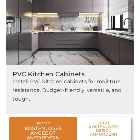
PVC Kitchen Cabinets
Install PVC kitchen cabinets for moisture
resistance. Budget-friendly, versatile, and
tough.
JETZT
JETZT
KOSTENLOSES
KOSTENLOSES
DESIGN
ANGEBOT
ANFORDERN
ANFORDERN