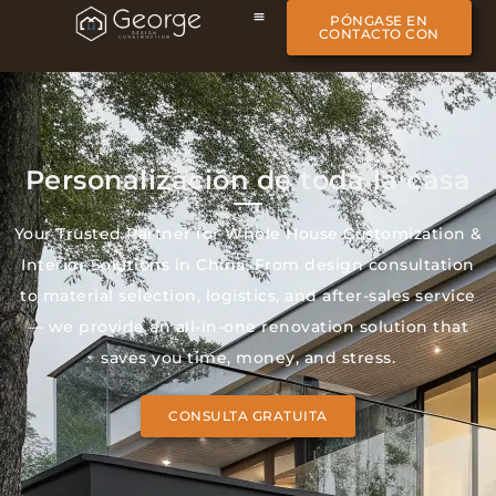
PÓNGASE EN
CONTACTO CON
Personalización de toda la casa
Your Trusted Partner for Whole House Customization &
Interior Solutions in China. From design consultation
to material selection, logistics, and after-sales service
— we provide an all-in-one renovation solution that
saves you time, money, and stress.
CONSULTA GRATUITA