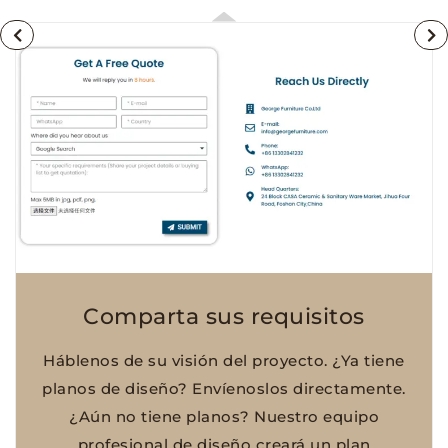
Comparta sus requisitos
Háblenos de su visión del proyecto. ¿Ya tiene
planos de diseño? Envíenoslos directamente.
¿Aún no tiene planos? Nuestro equipo
profesional de diseño creará un plan